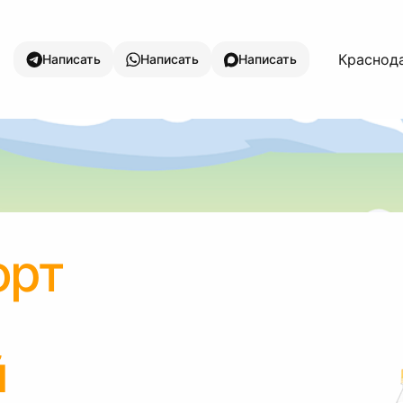
Краснода
Написать
Написать
Написать
орт
й