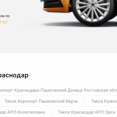
ли по
7-57
раснодар
ропорт Краснодара Пашковский Донецк Ростовская об
Такси Аэропорт Пашковский Керчь
Такси Крас
дар АПП Колотиловка
Такси Краснодар АПП Орск