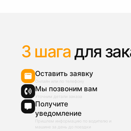
3 шага
для зак
Оставить заявку
Онлайн или по телефону
Мы позвоним вам
Уточним детали заказа
Получите
уведомление
Пришлем информацию по водителю и
машине за день до поездки