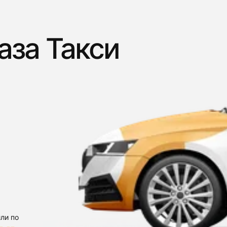
аза Такси
ли по