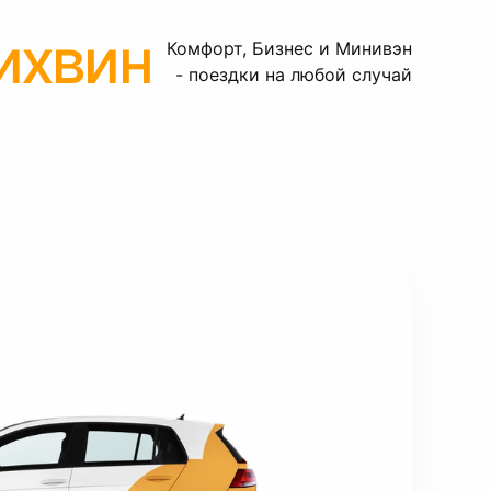
ихвин
Комфорт, Бизнес и Минивэн
- поездки на любой случай