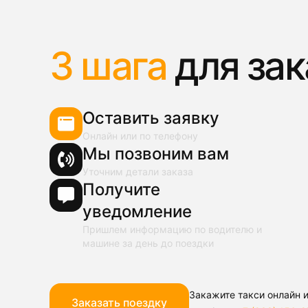
3 шага
для зак
Оставить заявку
Онлайн или по телефону
Мы позвоним вам
Уточним детали заказа
Получите
уведомление
Пришлем информацию по водителю и
машине за день до поездки
Закажите такси онлайн и
Заказать поездку