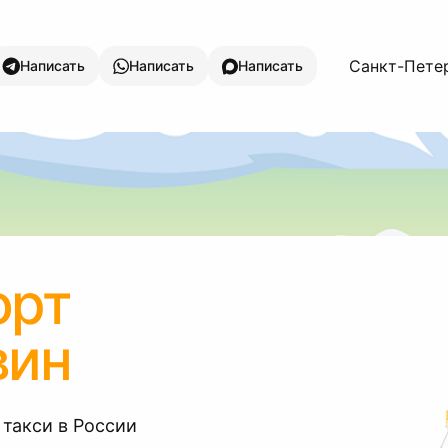
Санкт-Петер
Написать
Написать
Написать
орт
вин
 такси в России