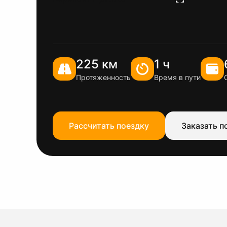
225 км
1 ч
Протяженность
Время в пути
Рассчитать поездку
Заказать п