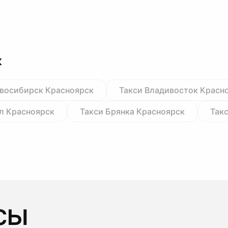
к
овосибирск Красноярск
Такси Владивосток Красн
л Красноярск
Такси Брянка Красноярск
Так
сы