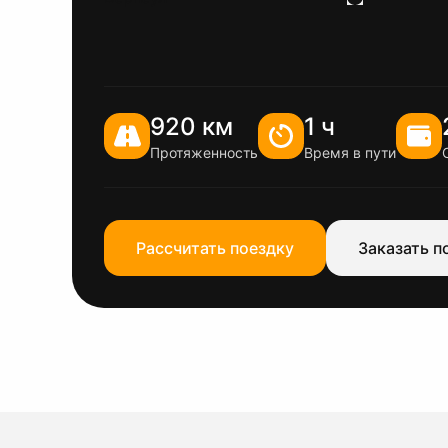
920 км
1 ч
Протяженность
Время в пути
Рассчитать поездку
Заказать п