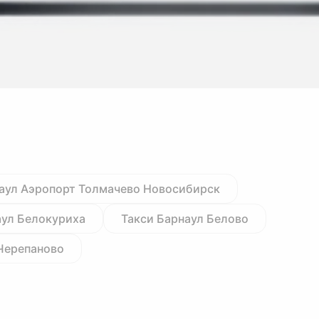
аул Аэропорт Толмачево Новосибирск
аул Белокуриха
Такси Барнаул Белово
Черепаново