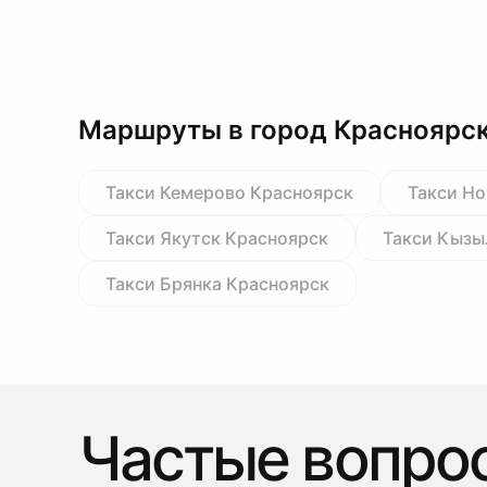
Маршруты в город Красноярс
Такси Кемерово Красноярск
Такси Н
Такси Якутск Красноярск
Такси Кызы
Такси Брянка Красноярск
Частые вопро