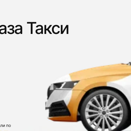
аза Такси
ли по