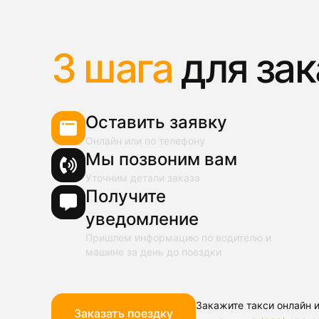
3 шага
для зак
Оставить заявку
Онлайн или по телефону
Мы позвоним вам
Уточним детали заказа
Получите
уведомление
Пришлем информацию по водителю и
машине за день до поездки
Закажите такси онлайн и
Заказать поездку