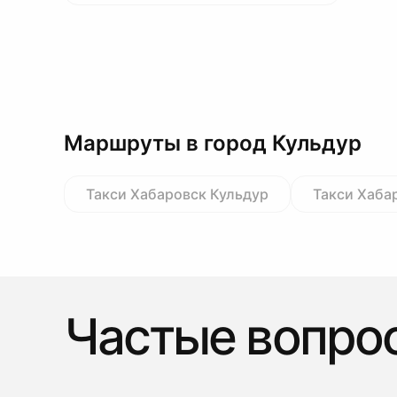
Маршруты в город Кульдур
Такси Хабаровск Кульдур
Такси Хаба
Частые вопро