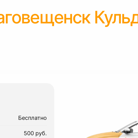
аговещенск Куль
Бесплатно
500 руб.