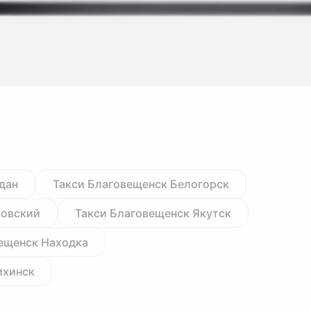
дан
Такси Благовещенск Белогорск
ковский
Такси Благовещенск Якутск
ещенск Находка
ихинск