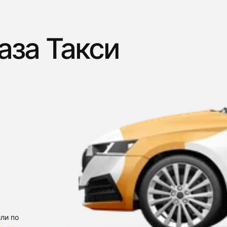
аза Такси
ли по