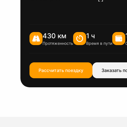
430 км
1 ч
Протяженность
Время в пути
Рассчитать поездку
Заказать п