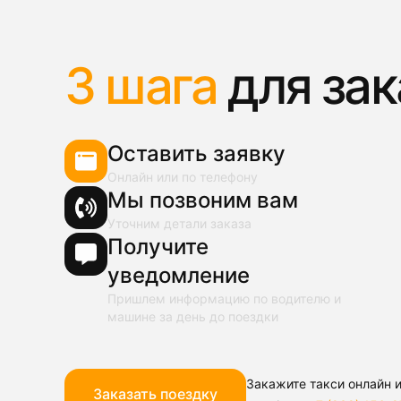
3 шага
для зак
Оставить заявку
Онлайн или по телефону
Мы позвоним вам
Уточним детали заказа
Получите
уведомление
Пришлем информацию по водителю и
машине за день до поездки
Закажите такси онлайн и
Заказать поездку