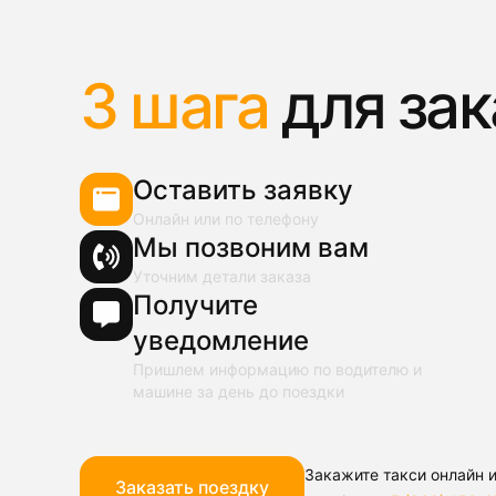
3 шага
для зак
Оставить заявку
Онлайн или по телефону
Мы позвоним вам
Уточним детали заказа
Получите
уведомление
Пришлем информацию по водителю и
машине за день до поездки
Закажите такси онлайн и
Заказать поездку