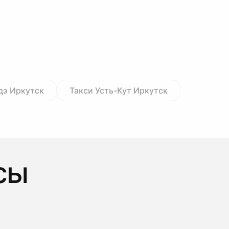
дэ Иркутск
Такси Усть-Кут Иркутск
сы