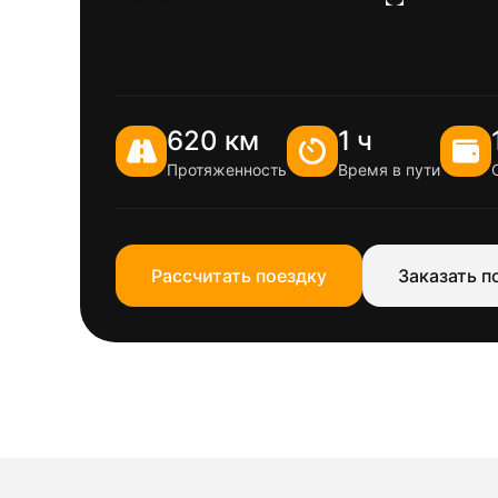
620 км
1 ч
Протяженность
Время в пути
Рассчитать поездку
Заказать п