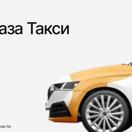
аза Такси
ли по