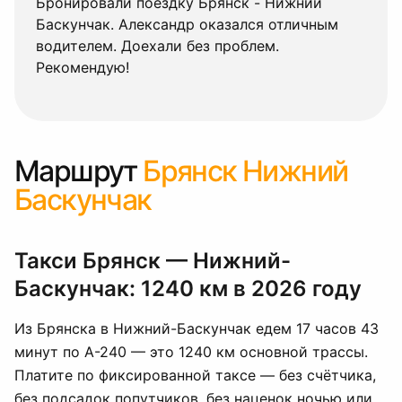
жний
Ехали по маршруту Брянск - Нижни
личным
Баскунчак. Спасибо водителю Евген
Автомобиль комфортный. Путь про
незаметно. Всё понравилось.
Маршрут
Брянск Нижний
Баскунчак
Такси Брянск — Нижний-
Баскунчак: 1240 км в 2026 году
Из Брянска в Нижний-Баскунчак едем 17 часов 43
минут по А-240 — это 1240 км основной трассы.
Платите по фиксированной таксе — без счётчика,
без подсадок попутчиков, без наценок ночью или