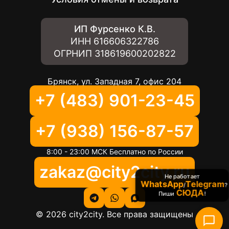
ИП Фурсенко К.В.
ИНН
616606322786
ОГРНИП
318619600202822
Брянск, ул. Западная 7, офис 204
+7 (483) 901-23-45
+7 (938) 156-87-57
8:00 - 23:00 МСК Бесплатно по России
zakaz@city2city.ru
Не работает
WhatsApp
Telegram
/
?
СЮДА
Пиши
!
©
2026
city2city. Все права защищены