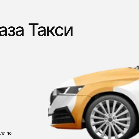
аза Такси
ли по