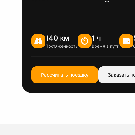
140 км
1 ч
Протяженность
Время в пути
Рассчитать поездку
Заказать п