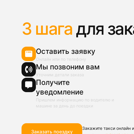
3 шага
для зак
Оставить заявку
Онлайн или по телефону
Мы позвоним вам
Уточним детали заказа
Получите
уведомление
Пришлем информацию по водителю и
машине за день до поездки
Закажите такси онлайн и
Заказать поездку