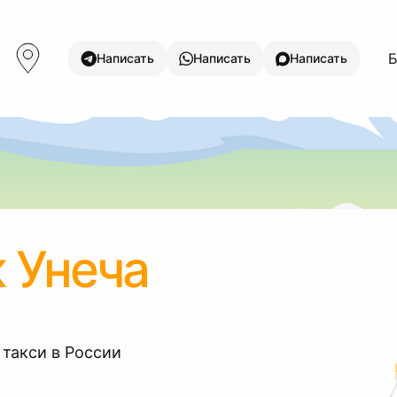
Б
Написать
Написать
Написать
 Унеча
 такси в России