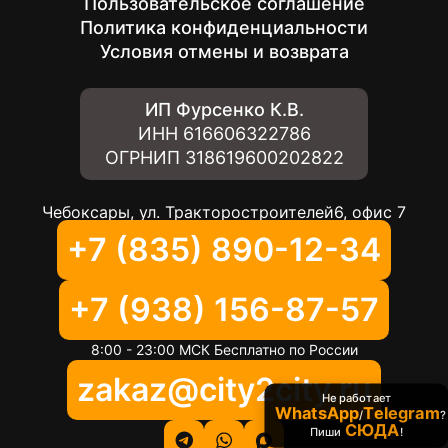
Пользовательское соглашение
Политика конфиденциальности
Условия отмены и возврата
ИП Фурсенко К.В.
ИНН
616606322786
ОГРНИП
318619600202822
Чебоксары, ул. Тракторостроителей6, офис 7
+7 (835) 890-12-34
+7 (938) 156-87-57
8:00 - 23:00 МСК Бесплатно по России
zakaz@city2city.ru
Не работает
WhatsApp
Telegram
/
?
СЮДА
Пиши
!