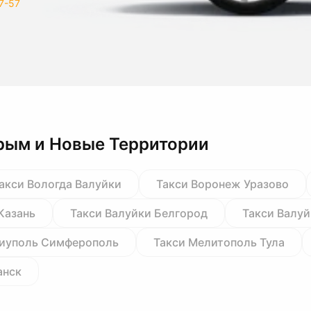
7-57
рым и Новые Территории
акси Вологда Валуйки
Такси Воронеж Уразово
Казань
Такси Валуйки Белгород
Такси Валу
риуполь Симферополь
Такси Мелитополь Тула
анск