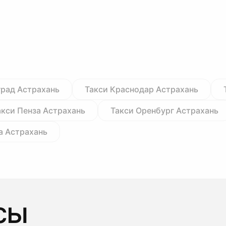
град Астрахань
Такси Краснодар Астрахань
акси Пенза Астрахань
Такси Оренбург Астрахань
а Астрахань
сы