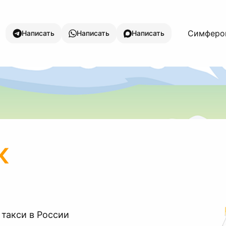
Симфероп
Написать
Написать
Написать
к
 такси в России