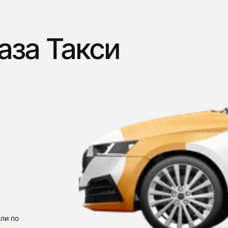
аза Такси
ли по