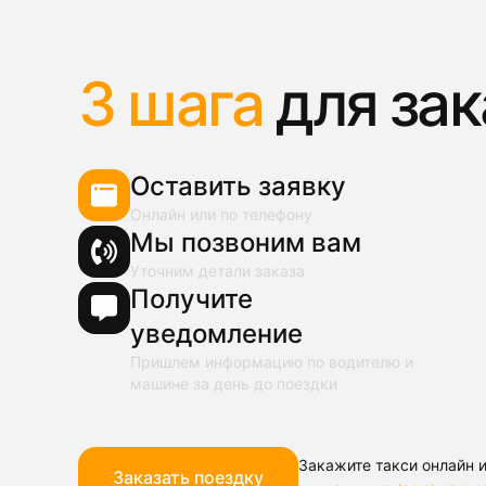
3 шага
для зак
Оставить заявку
Онлайн или по телефону
Мы позвоним вам
Уточним детали заказа
Получите
уведомление
Пришлем информацию по водителю и
машине за день до поездки
Закажите такси онлайн и
Заказать поездку