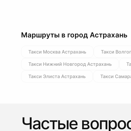
Маршруты в город Астрахань
Такси Москва Астрахань
Такси Волго
Такси Нижний Новгород Астрахань
Т
Такси Элиста Астрахань
Такси Самар
Частые вопро