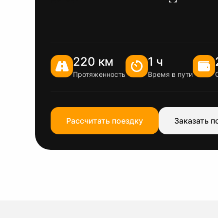
220 км
1 ч
Протяженность
Время в пути
Рассчитать поездку
Заказать п