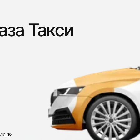
аза Такси
ли по