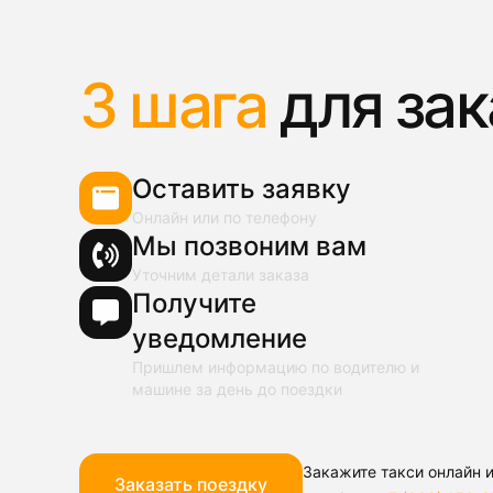
3 шага
для зак
Оставить заявку
Онлайн или по телефону
Мы позвоним вам
Уточним детали заказа
Получите
уведомление
Пришлем информацию по водителю и
машине за день до поездки
Закажите такси онлайн и
Заказать поездку