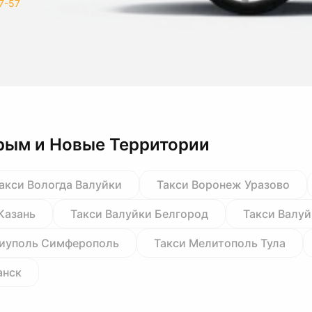
7-57
рым и Новые Территории
акси Вологда Валуйки
Такси Воронеж Уразово
Казань
Такси Валуйки Белгород
Такси Валу
риуполь Симферополь
Такси Мелитополь Тула
анск