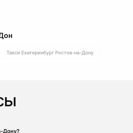
-Дон
Такси Екатеринбург Ростов-на-Дону
сы
а-Дону?