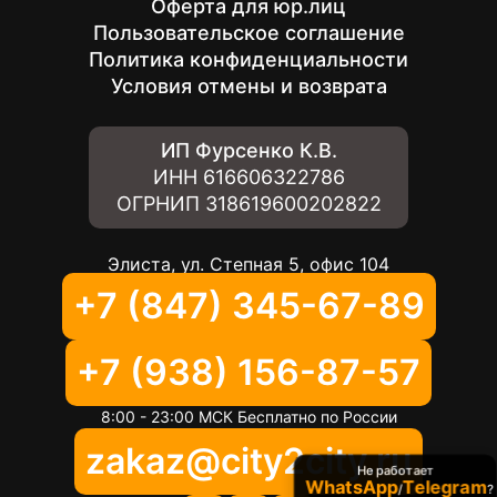
Оферта для юр.лиц
Пользовательское соглашение
Политика конфиденциальности
Условия отмены и возврата
ИП Фурсенко К.В.
ИНН
616606322786
ОГРНИП
318619600202822
Элиста, ул. Степная 5, офис 104
+7 (847) 345-67-89
+7 (938) 156-87-57
8:00 - 23:00 МСК Бесплатно по России
zakaz@city2city.ru
Не работает
WhatsApp
Telegram
/
?