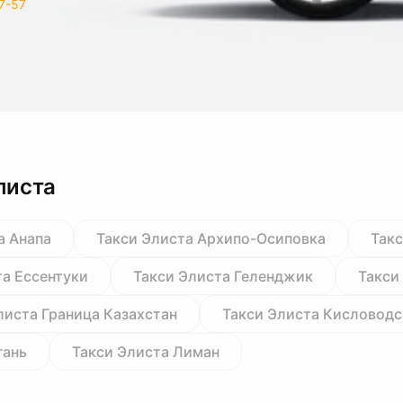
7-57
листа
а Анапа
Такси Элиста Архипо-Осиповка
Такс
та Ессентуки
Такси Элиста Геленджик
Такси
листа Граница Казахстан
Такси Элиста Кисловодс
гань
Такси Элиста Лиман