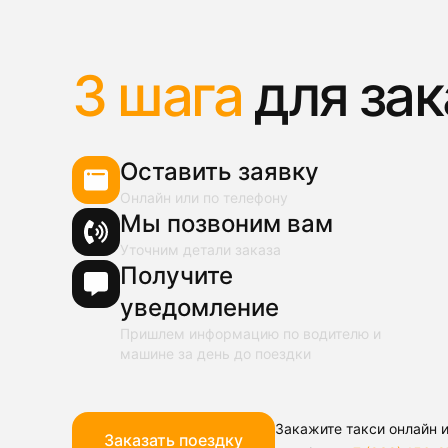
3 шага
для зак
Оставить заявку
Онлайн или по телефону
Мы позвоним вам
Уточним детали заказа
Получите
уведомление
Пришлем информацию по водителю и
машине за день до поездки
Закажите такси онлайн и
Заказать поездку