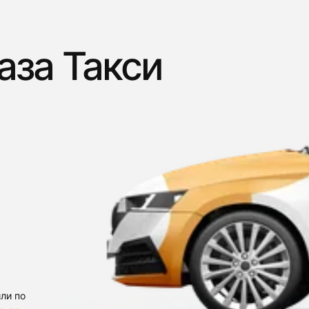
аза Такси
ли по