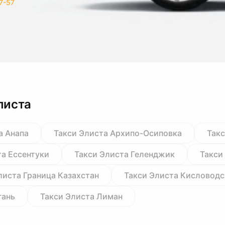
7-57
листа
а Анапа
Такси Элиста Архипо-Осиповка
Такс
та Ессентуки
Такси Элиста Геленджик
Такси
листа Граница Казахстан
Такси Элиста Кисловодс
гань
Такси Элиста Лиман