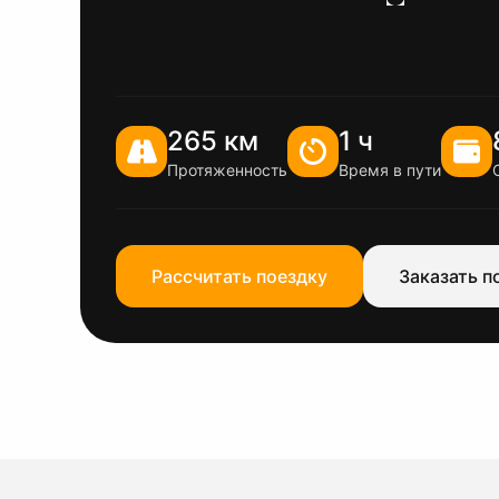
265 км
1 ч
Протяженность
Время в пути
Рассчитать поездку
Заказать п