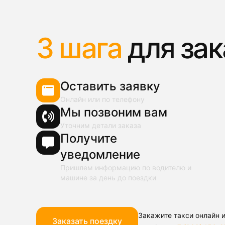
3 шага
для зак
Оставить заявку
Онлайн или по телефону
Мы позвоним вам
Уточним детали заказа
Получите
уведомление
Пришлем информацию по водителю и
машине за день до поездки
Закажите такси онлайн и
Заказать поездку