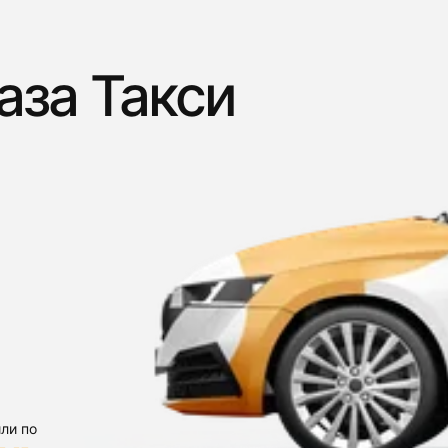
аза Такси
ли по