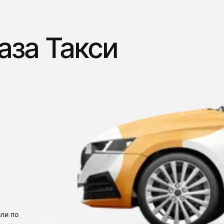
аза Такси
ли по