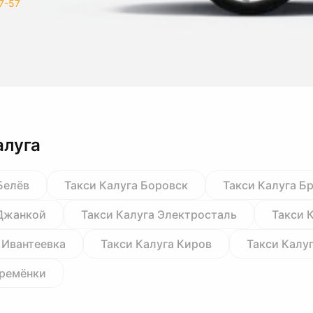
7-57
алуга
Белёв
Такси Калуга Боровск
Такси Калуга Б
 Джанкой
Такси Калуга Электросталь
Такси 
 Ивантеевка
Такси Калуга Киров
Такси Калу
Кремёнки