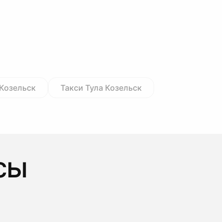
 Козельск
Такси Тула Козельск
сы