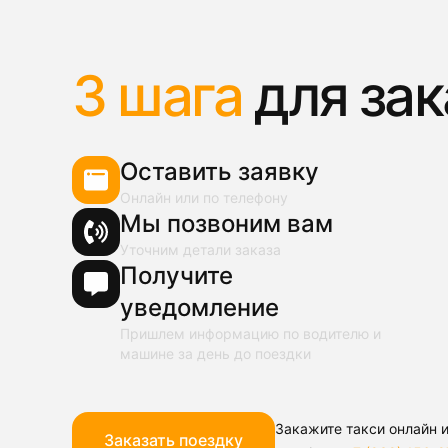
3 шага
для зак
Оставить заявку
Онлайн или по телефону
Мы позвоним вам
Уточним детали заказа
Получите
уведомление
Пришлем информацию по водителю и
машине за день до поездки
Закажите такси онлайн и
Заказать поездку