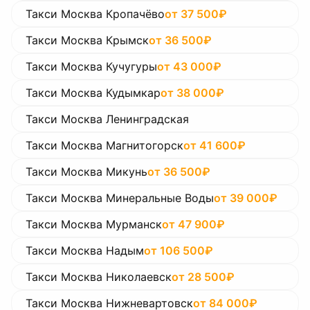
Такси Москва Кропачёво
от
37 500
₽
Такси Москва Крымск
от
36 500
₽
Такси Москва Кучугуры
от
43 000
₽
Такси Москва Кудымкар
от
38 000
₽
Такси Москва Ленинградская
Такси Москва Магнитогорск
от
41 600
₽
Такси Москва Микунь
от
36 500
₽
Такси Москва Минеральные Воды
от
39 000
₽
Такси Москва Мурманск
от
47 900
₽
Такси Москва Надым
от
106 500
₽
Такси Москва Николаевск
от
28 500
₽
Такси Москва Нижневартовск
от
84 000
₽