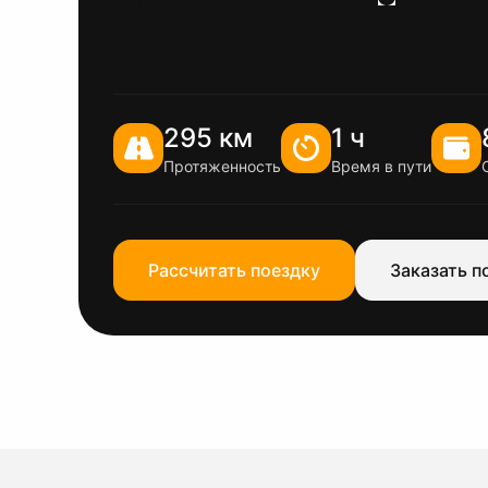
295 км
1 ч
Протяженность
Время в пути
Рассчитать поездку
Заказать п