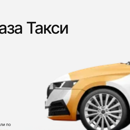
аза Такси
ли по