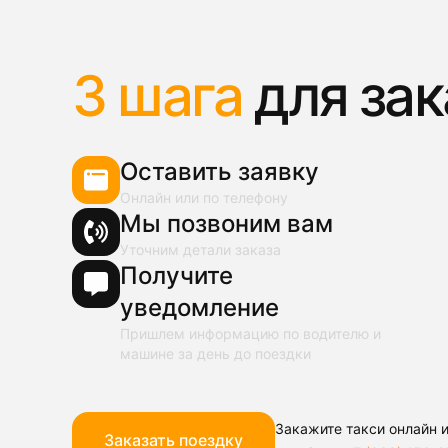
3 шага
для зак
Оставить заявку
Онлайн или по телефону
Мы позвоним вам
Уточним детали заказа
Получите
уведомление
Пришлем информацию по водителю и
машине за день до поездки
Закажите такси онлайн и
Заказать поездку