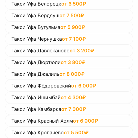
Такси Уфа Белорецк
от
6 500
₽
Такси Уфа Бердяуш
от
7 500
₽
Такси Уфа Бугульма
от
5 900
₽
Такси Уфа Чернушка
от
7 100
₽
Такси Уфа Давлеканово
от
3 200
₽
Такси Уфа Дюртюли
от
3 800
₽
Такси Уфа Джалиль
от
8 000
₽
Такси Уфа Фёдоровский
от
6 000
₽
Такси Уфа Ишимбай
от
4 300
₽
Такси Уфа Камбарка
от
7 000
₽
Такси Уфа Красный Холм
от
6 000
₽
Такси Уфа Кропачёво
от
5 500
₽