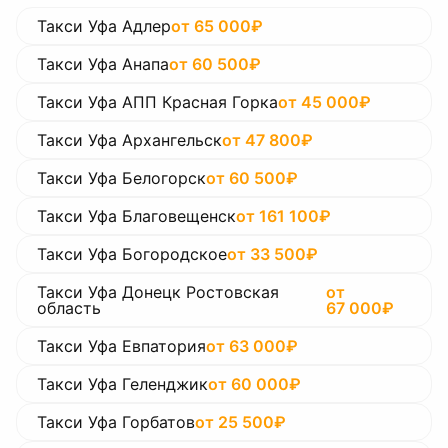
Такси Уфа Адлер
от
65 000
₽
Такси Уфа Анапа
от
60 500
₽
Такси Уфа АПП Красная Горка
от
45 000
₽
Такси Уфа Архангельск
от
47 800
₽
Такси Уфа Белогорск
от
60 500
₽
Такси Уфа Благовещенск
от
161 100
₽
Такси Уфа Богородское
от
33 500
₽
Такси Уфа Донецк Ростовская
от
область
67 000
₽
Такси Уфа Евпатория
от
63 000
₽
Такси Уфа Геленджик
от
60 000
₽
Такси Уфа Горбатов
от
25 500
₽