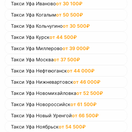
Такси Уфа Иваново
от
30 100
₽
Такси Уфа Когалым
от
50 500
₽
Такси Уфа Кольчугино
от
30 500
₽
Такси Уфа Курск
от
44 500
₽
Такси Уфа Миллерово
от
39 000
₽
Такси Уфа Москва
от
37 500
₽
Такси Уфа Нефтеюганск
от
44 000
₽
Такси Уфа Нижневартовск
от
46 000
₽
Такси Уфа Новомихайловка
от
52 500
₽
Такси Уфа Новороссийск
от
61 500
₽
Такси Уфа Новый Уренгой
от
66 500
₽
Такси Уфа Ноябрьск
от
54 500
₽