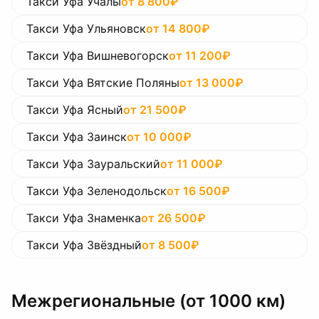
Такси Уфа Учалы
от
8 800
₽
Такси Уфа Ульяновск
от
14 800
₽
Такси Уфа Вишневогорск
от
11 200
₽
Такси Уфа Вятские Поляны
от
13 000
₽
Такси Уфа Ясный
от
21 500
₽
Такси Уфа Заинск
от
10 000
₽
Такси Уфа Зауральский
от
11 000
₽
Такси Уфа Зеленодольск
от
16 500
₽
Такси Уфа Знаменка
от
26 500
₽
Такси Уфа Звёздный
от
8 500
₽
Межрегиональные (от 1000 км)