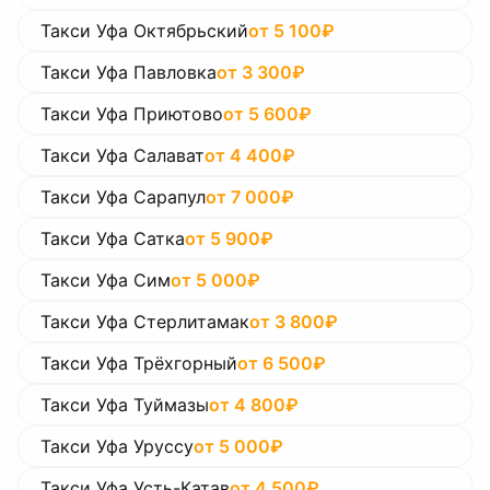
Такси Уфа Октябрьский
от
5 100
₽
Такси Уфа Павловка
от
3 300
₽
Такси Уфа Приютово
от
5 600
₽
Такси Уфа Салават
от
4 400
₽
Такси Уфа Сарапул
от
7 000
₽
Такси Уфа Сатка
от
5 900
₽
Такси Уфа Сим
от
5 000
₽
Такси Уфа Стерлитамак
от
3 800
₽
Такси Уфа Трёхгорный
от
6 500
₽
Такси Уфа Туймазы
от
4 800
₽
Такси Уфа Уруссу
от
5 000
₽
Такси Уфа Усть-Катав
от
4 500
₽