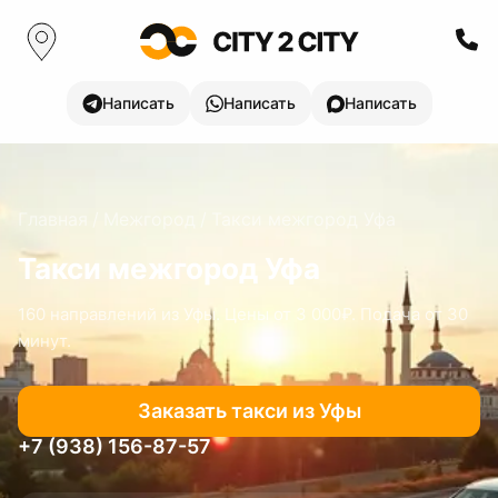
Написать
Написать
Написать
Главная
/
Межгород
/
Такси межгород
Уфа
Такси межгород
Уфа
160
направлений
из Уфы
. Цены
от 3 000₽
. Подача от 30
минут.
Заказать такси
из Уфы
+7 (938) 156-87-57