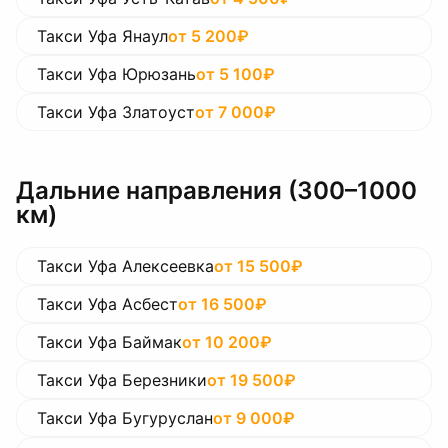
Такси Уфа Янаул
от
5 200
₽
Такси Уфа Юрюзань
от
5 100
₽
Такси Уфа Златоуст
от
7 000
₽
Дальние направления (300–1000
км)
Такси Уфа Алексеевка
от
15 500
₽
Такси Уфа Асбест
от
16 500
₽
Такси Уфа Баймак
от
10 200
₽
Такси Уфа Березники
от
19 500
₽
Такси Уфа Бугуруслан
от
9 000
₽