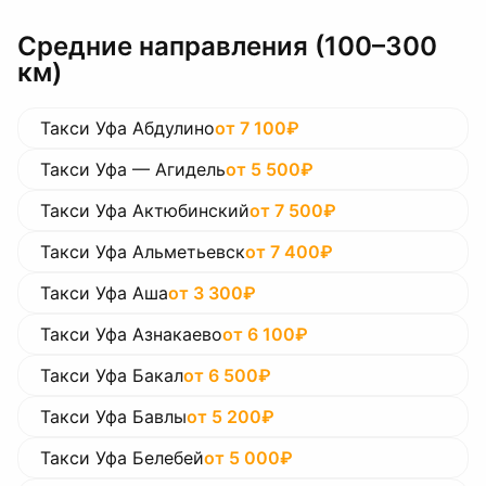
Средние направления (100–300
км)
Такси Уфа Абдулино
от
7 100
₽
Такси Уфа — Агидель
от
5 500
₽
Такси Уфа Актюбинский
от
7 500
₽
Такси Уфа Альметьевск
от
7 400
₽
Такси Уфа Аша
от
3 300
₽
Такси Уфа Азнакаево
от
6 100
₽
Такси Уфа Бакал
от
6 500
₽
Такси Уфа Бавлы
от
5 200
₽
Такси Уфа Белебей
от
5 000
₽