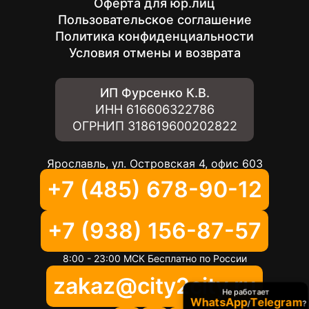
Оферта для юр.лиц
Пользовательское соглашение
Политика конфиденциальности
Условия отмены и возврата
ИП Фурсенко К.В.
ИНН
616606322786
ОГРНИП
318619600202822
Ярославль, ул. Островская 4, офис 603
+7 (485) 678-90-12
+7 (938) 156-87-57
8:00 - 23:00 МСК Бесплатно по России
zakaz@city2city.ru
Не работает
WhatsApp
Telegram
/
?