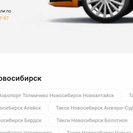
ли по
7-57
Новосибирск
Аэропорт Толмачево Новосибирск Новоалтайск
Т
восибирск Алейск
Такси Новосибирск Анжеро-Су
восибирск Бердск
Такси Новосибирск Болотное
осибирск Черепаново
Такси Новосибирск Чулым