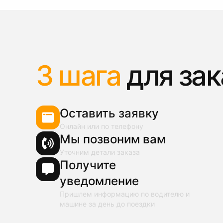
3 шага
для зак
Оставить заявку
Онлайн или по телефону
Мы позвоним вам
Уточним детали заказа
Получите
уведомление
Пришлем информацию по водителю и
машине за день до поездки