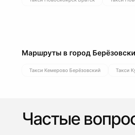
Маршруты в город Берёзовск
Такси Кемерово Берёзовский
Такси К
Частые вопро