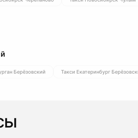
ий
урган Берёзовский
Такси Екатеринбург Берёзовс
сы