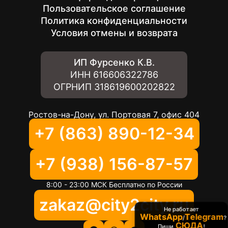
Пользовательское соглашение
Политика конфиденциальности
Условия отмены и возврата
ИП Фурсенко К.В.
ИНН
616606322786
ОГРНИП
318619600202822
Ростов-на-Дону, ул. Портовая 7, офис 404
+7 (863) 890-12-34
+7 (938) 156-87-57
8:00 - 23:00 МСК Бесплатно по России
zakaz@city2city.ru
Не работает
WhatsApp
Telegram
/
?
СЮДА
Пиши
!