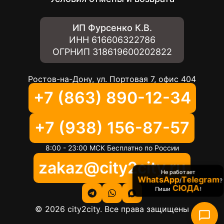
ИП Фурсенко К.В.
ИНН
616606322786
ОГРНИП
318619600202822
Ростов-на-Дону, ул. Портовая 7, офис 404
+7 (863) 890-12-34
+7 (938) 156-87-57
8:00 - 23:00 МСК Бесплатно по России
zakaz@city2city.ru
Не работает
WhatsApp
Telegram
/
?
СЮДА
Пиши
!
©
2026
city2city. Все права защищены