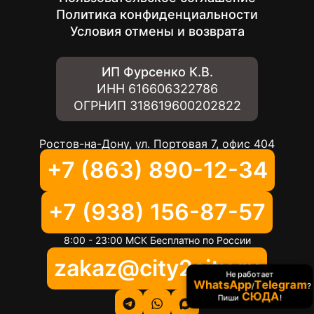
Политика конфиденциальности
Условия отмены и возврата
ИП Фурсенко К.В.
ИНН
616606322786
ОГРНИП
318619600202822
Ростов-на-Дону, ул. Портовая 7, офис 404
+7 (863) 890-12-34
+7 (938) 156-87-57
8:00 - 23:00 МСК Бесплатно по России
zakaz@city2city.ru
Не работает
WhatsApp
Telegram
/
?
СЮДА
Пиши
!