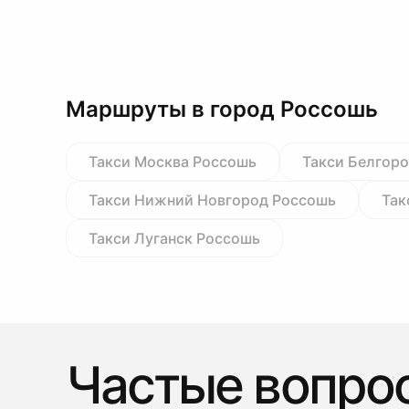
Маршруты в город Россошь
Такси Москва Россошь
Такси Белгор
Такси Нижний Новгород Россошь
Так
Такси Луганск Россошь
Частые вопро