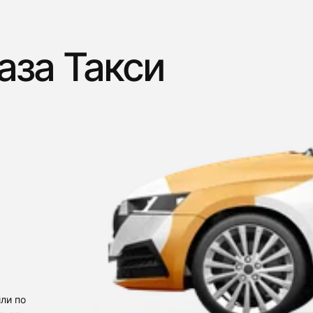
аза Такси
ли по