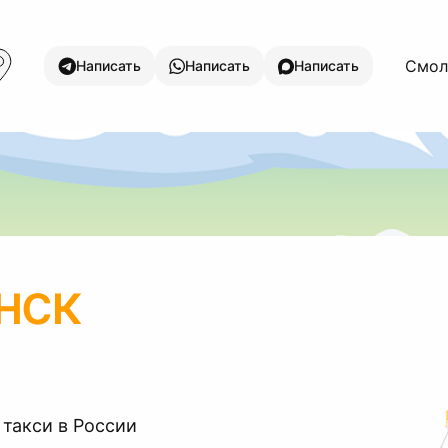
Смоле
Написать
Написать
Написать
нск
 такси в России