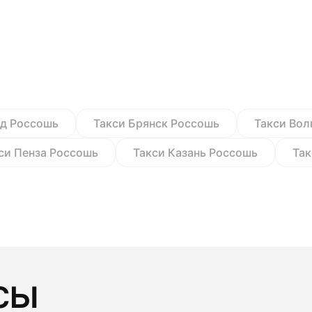
од Россошь
Такси Брянск Россошь
Такси Вол
си Пенза Россошь
Такси Казань Россошь
Так
сы