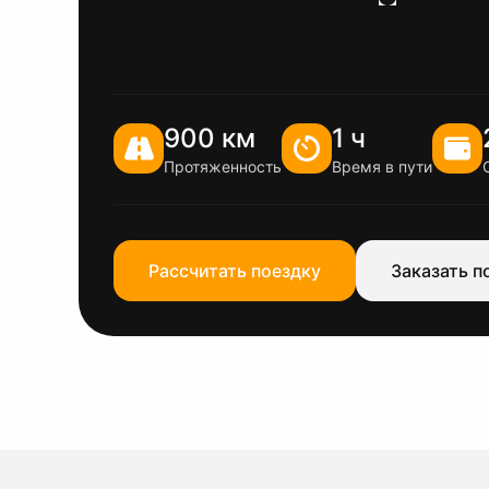
900 км
1 ч
Протяженность
Время в пути
Рассчитать поездку
Заказать п