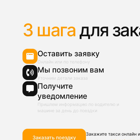
3 шага
для зак
Оставить заявку
Онлайн или по телефону
Мы позвоним вам
Уточним детали заказа
Получите
уведомление
Пришлем информацию по водителю и
машине за день до поездки
Закажите такси онлайн и
Заказать поездку