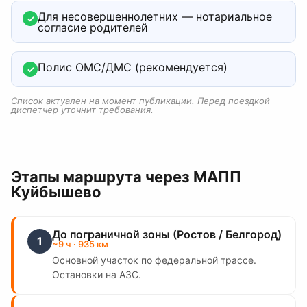
Для несовершеннолетних — нотариальное
✓
согласие родителей
Полис ОМС/ДМС (рекомендуется)
✓
Список актуален на момент публикации. Перед поездкой
диспетчер уточнит требования.
Этапы маршрута
через МАПП
Куйбышево
До пограничной зоны (Ростов / Белгород)
1
~
9
ч
· 935 км
Основной участок по федеральной трассе.
Остановки на АЗС.