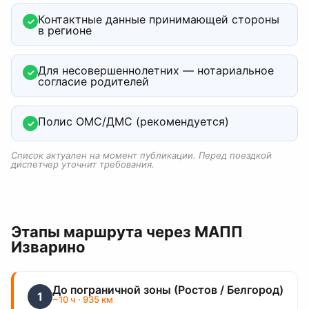
Контактные данные принимающей стороны
✓
в регионе
Для несовершеннолетних — нотариальное
✓
согласие родителей
Полис ОМС/ДМС (рекомендуется)
✓
Список актуален на момент публикации. Перед поездкой
диспетчер уточнит требования.
Этапы маршрута
через МАПП
Изварино
До пограничной зоны (Ростов / Белгород)
1
~
10
ч
· 935 км