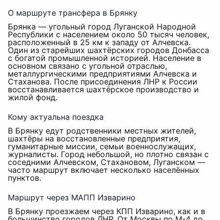
О маршруте трансфера в Брянку
Брянка — угольный город Луганской Народной
Республики с населением около 50 тысяч человек,
расположенный в 25 км к западу от Алчевска.
Один из старейших шахтёрских городов Донбасса
с богатой промышленной историей. Население в
основном связано с угольной отраслью,
металлургическими предприятиями Алчевска и
Стаханова. После присоединения ЛНР к России
восстанавливается шахтёрское производство и
жилой фонд.
Кому актуальна поездка
В Брянку едут родственники местных жителей,
шахтёры на восстановленные предприятия,
гуманитарные миссии, семьи военнослужащих,
журналисты. Город небольшой, но плотно связан с
соседними Алчевском, Стахановом, Луганском —
часто маршрут включает несколько населённых
пунктов.
Маршрут через МАПП Изварино
В Брянку проезжаем через КПП Изварино, как и в
большинство городов ЛНР. От Москвы по М-4 до