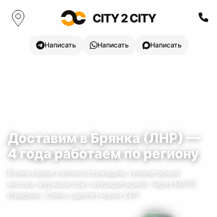
Написать
Написать
Написать
Главная
/
Зона СВО
/
Брянка
Доставим в
Брянка
(
ЛНР
) —
4
года
работаем по региону
Возим семьи к военнослужащим, гуманитарные
миссии, журналистов с аккредитацией.
Через МАПП
Изварино.
Связь с диспетчером 24/7.