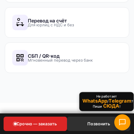
Перевод на счёт
Для юрлиц с НДС и без
СБП / QR-код
Мгновенный перевод через банк
Не работает
WhatsApp
Telegram
/
?
СЮДА
Пиши
!
Частые вопросы
Срочно — заказать
Позвонить