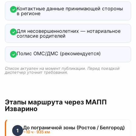
Контактные данные принимающей стороны
✓
в регионе
Для несовершеннолетних — нотариальное
✓
согласие родителей
Полис ОМС/ДМС (рекомендуется)
✓
Список актуален на момент публикации. Перед поездкой
диспетчер уточнит требования.
Этапы маршрута
через МАПП
Изварино
До пограничной зоны (Ростов / Белгород)
1
~
10
ч
· 935 км