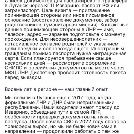
Список документов для пассажирского трансфера
в Луганск через КПП Изварино: паспорт РФ или
загранпаспорт. Цель визита — приглашение
принимающей стороны или иное письменное
основание (восстановление документов, забор
родственников, гуманитарная миссия). Контактные
данные принимающей стороны в ЛНР — имя,
телефон, адрес — заранее подготовьте к моменту
прохождения. Для несовершеннолетних —
нотариальное согласие родителей с указанием
цели поездки и сопровождающего. Иностранным
гражданам помимо паспорта нужна миграционная
карта. Если планируется пребывание свыше
нескольких дней — рассмотрите оформление
СНИЛС и российских документов на месте через
МФЦ ЛНР. Диспетчер проверит готовность пакета
перед выездом.
Восемь лет в регионе — наш главный опыт
Мы возили в Луганск ещё с 2017 года, когда
формальные ЛНР и ДНР были непризнанными
республиками. Наши водители знают трассу до
Изварино, объездные пути в самой ЛНР,
особенности проверки документов на пункте
пропуска. После начала СВО в 2022 году спрос на
трансферы вырос, но мы не были новичками в
направлении — продолжили работать с тем же