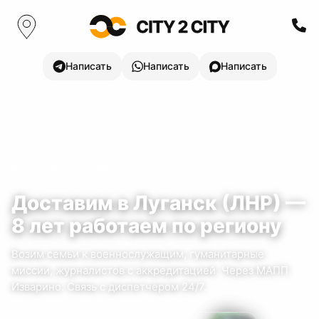
Написать
Написать
Написать
Главная
/
Зона СВО
/
Луганск
Доставим в
Луганск
(
ЛНР
) —
8
лет
работаем по региону
Возим семьи к военнослужащим, гуманитарные
миссии, журналистов с аккредитацией.
Через МАПП
Изварино.
Связь с диспетчером 24/7.