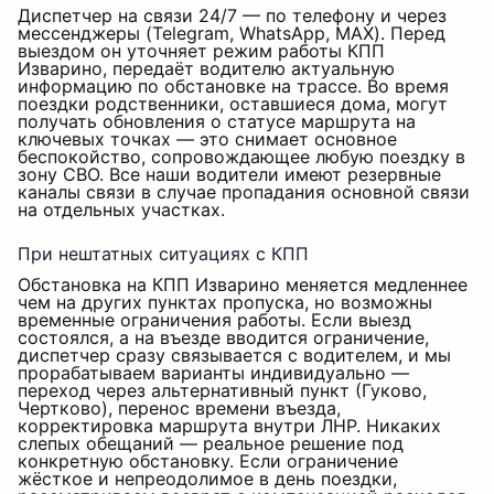
Диспетчер на связи 24/7 — по телефону и через
мессенджеры (Telegram, WhatsApp, MAX). Перед
выездом он уточняет режим работы КПП
Изварино, передаёт водителю актуальную
информацию по обстановке на трассе. Во время
поездки родственники, оставшиеся дома, могут
получать обновления о статусе маршрута на
ключевых точках — это снимает основное
беспокойство, сопровождающее любую поездку в
зону СВО. Все наши водители имеют резервные
каналы связи в случае пропадания основной связи
на отдельных участках.
При нештатных ситуациях с КПП
Обстановка на КПП Изварино меняется медленнее
чем на других пунктах пропуска, но возможны
временные ограничения работы. Если выезд
состоялся, а на въезде вводится ограничение,
диспетчер сразу связывается с водителем, и мы
прорабатываем варианты индивидуально —
переход через альтернативный пункт (Гуково,
Чертково), перенос времени въезда,
корректировка маршрута внутри ЛНР. Никаких
слепых обещаний — реальное решение под
конкретную обстановку. Если ограничение
жёсткое и непреодолимое в день поездки,