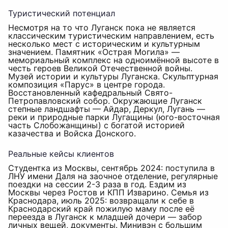
Туристический потенциал
Несмотря на то что Луганск пока не является
классическим туристическим направлением, есть
несколько мест с историческим и культурным
значением. Памятник «Острая Могила» —
мемориальный комплекс на одноимённой высоте в
честь героев Великой Отечественной войны.
Музей истории и культуры Луганска. Скульптурная
композиция «Парус» в центре города.
Восстановленный кафедральный Свято-
Петропавловский собор. Окружающие Луганск
степные ландшафты — Айдар, Деркул, Лугань —
реки и природные парки Лугащины (юго-восточная
часть Слобожанщины) с богатой историей
казачества и Войска Донского.
Реальные кейсы клиентов
Студентка из Москвы, сентябрь 2024: поступила в
ЛНУ имени Даля на заочное отделение, регулярные
поездки на сессии 2-3 раза в год. Ездим из
Москвы через Ростов и КПП Изварино. Семья из
Краснодара, июль 2025: возвращали к себе в
Краснодарский край пожилую маму после её
переезда в Луганск к младшей дочери — забор
личных вещей, документы. Минивэн с большим