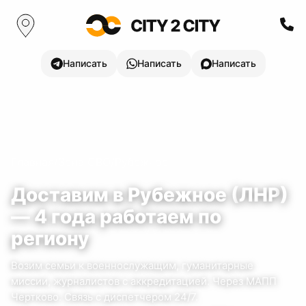
Написать
Написать
Написать
Главная
/
Зона СВО
/
Рубежное
Доставим в
Рубежное
(
ЛНР
)
—
4
года
работаем по
региону
Возим семьи к военнослужащим, гуманитарные
миссии, журналистов с аккредитацией.
Через МАПП
Чертково.
Связь с диспетчером 24/7.