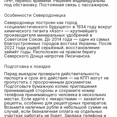
ЛНР, перенос времени. Решения индивидуальны
под обстановку. Постоянная связь с пассажиром.
Особенности Северодонецка
Северодонецк построен как город
«социалистического будущего» в 1934 году вокруг
химического гиганта «Азот» — крупнейшего
производителя минеральных удобрений в
Советском Союзе. До 2014 года — один из самых
благоустроенных городов востока Украины. После
2022 года ущерб серьёзный, восстановление
займёт годы. Расположен на правом берегу
Северского Донца напротив Лисичанска.
Подготовка к поездке
Перед выездом проверьте действительность
паспорта и срок его действия — на КПП могут не
пропустить с просроченным документом.
Подготовьте бумажную копию приглашения
принимающей стороны и сохраните номер
телефона принимающего человека в нескольких
местах. Если едете с лекарствами — захватите
рецепты, особенно для рецептурных препаратов.
Возьмите наличные рубли в небольшой сумме на
случай, если безналичная оплата на отдельных
участках работать не будет. Зарядка телефона и