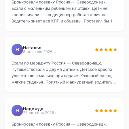
Бронировали поездку Россия — Северодонецк.
Ехали с маленьким ребёнком на отдых. Дети не
капризничали — кондиционер работал отлично.
Водитель знает все КПП и объезды. Поставил бы 10
из 10, если бы мог.
Наталья
Н
8 февраля 2026 г.
Ехали по маршруту Россия — Северодонецк.
Путешествовали с двумя детьми. Детское кресло
уже стояло в машине при подаче. Кожаный салон,
мягкие сиденья. Приятный и аккуратный водитель
Андрей. Маршрут спланировали заранее — никаких
задержек. Всё прошло гладко, спасибо. Без
скрытых доплат — приятно. Однозначно
рекомендую этот сервис.
Надежда
Н
28 октября 2025 г.
Бронировали поездку Россия — Северодонецк.