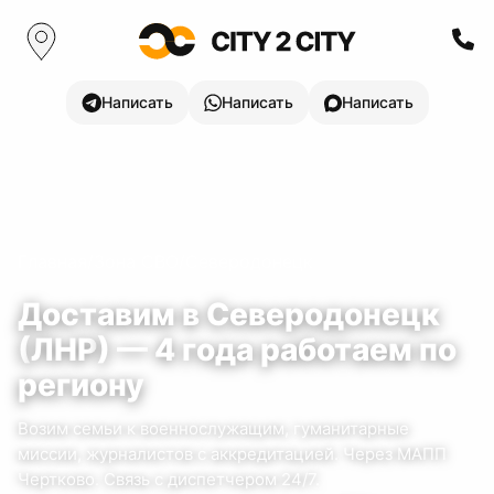
Написать
Написать
Написать
Главная
/
Зона СВО
/
Северодонецк
Доставим в
Северодонецк
(
ЛНР
) —
4
года
работаем по
региону
Возим семьи к военнослужащим, гуманитарные
миссии, журналистов с аккредитацией.
Через МАПП
Чертково.
Связь с диспетчером 24/7.