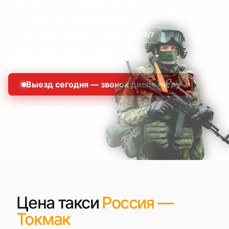
4 года работы по Запорожская обл.
Через МАПП Чонгар
Диспетчер 24/7
500+ выполненных поездок
Выезд сегодня — звонок диспетчеру
Рассчитать стоимость
Цена такси
Россия —
Токмак