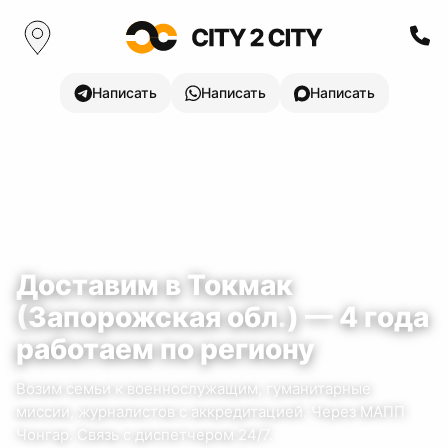
Написать
Написать
Написать
Главная
/
Зона СВО
/
Токмак
Доставим в
Токмак
(
Запорожская обл.
) —
4
года
работаем по региону
Возим семьи к военнослужащим, гуманитарные
миссии, журналистов с аккредитацией.
Через МАПП
Чонгар.
Связь с диспетчером 24/7.