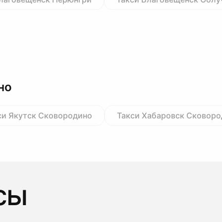
но
си Якутск Сковородино
Такси Хабаровск Сковор
сы