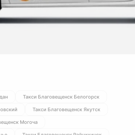
дан
Такси Благовещенск Белогорск
ковский
Такси Благовещенск Якутск
вещенск Могоча
чье
Такси Благовещенск Райчихинск