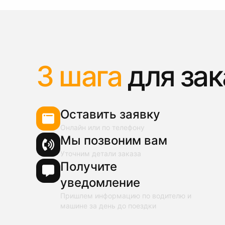
3 шага
для зак
Оставить заявку
Онлайн или по телефону
Мы позвоним вам
Уточним детали заказа
Получите
уведомление
Пришлем информацию по водителю и
машине за день до поездки