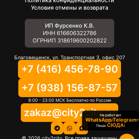
Политика конфиденциальности
Условия отмены и возврата
ИП Фурсенко К.В.
ИНН
616606322786
ОГРНИП
318619600202822
Благовещенск, ул. Транспортная 3, офис 207
+7 (416) 456-78-90
+7 (938) 156-87-57
8:00 - 23:00 МСК Бесплатно по России
zakaz@city2city.ru
Не работает
WhatsApp
Telegram
/
?
СЮДА
Пиши
!
©
2026
city2city. Все права защищены