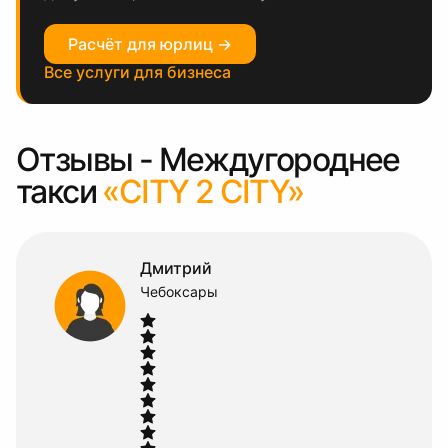
Расчёт для юрлиц →
Все услуги для бизнеса
Отзывы - Междугороднее
такси
«CITY 2 CITY»
Полина
Чебоксары