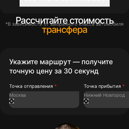
Рассчитайте стоимость
*В зависимости от выбранного класса автомобиля
трансфера
Укажите маршрут — получите
точную цену за 30 секунд
Точка отправления
*
Точка прибытия
*