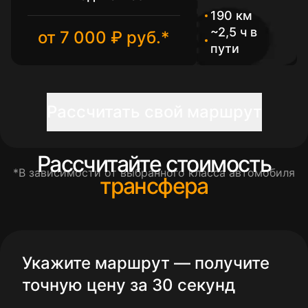
190 км
~2,5 ч в
от 7 000 ₽ руб.*
пути
Рассчитать свой маршрут
Рассчитайте стоимость
*В зависимости от выбранного класса автомобиля
трансфера
Укажите маршрут — получите
точную цену за 30 секунд