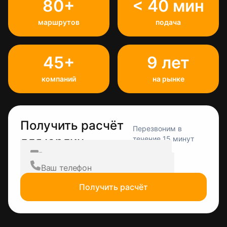
80+
< 40 мин
маршрутов
подача
45+
9 лет
компаний
на рынке
Получить расчёт
Перезвоним в
для юрлиц
течение 15 минут
Получить расчёт