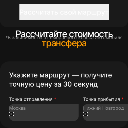
Рассчитать свой маршрут
Рассчитайте стоимость
*В зависимости от выбранного класса автомобиля
трансфера
Укажите маршрут — получите
точную цену за 30 секунд
Точка отправления
*
Точка прибытия
*