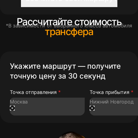
Рассчитайте стоимость
*В зависимости от выбранного класса автомобиля
трансфера
Укажите маршрут — получите
точную цену за 30 секунд
Точка отправления
*
Точка прибытия
*