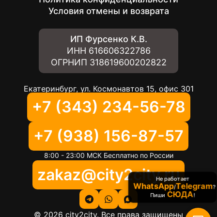
Условия отмены и возврата
ИП Фурсенко К.В.
ИНН
616606322786
ОГРНИП
318619600202822
Екатеринбург, ул. Космонавтов 15, офис 301
+7 (343) 234-56-78
+7 (938) 156-87-57
8:00 - 23:00 МСК Бесплатно по России
zakaz@city2city.ru
Не работает
WhatsApp
Telegram
/
?
СЮДА
Пиши
!
©
2026
city2city. Все права защищены