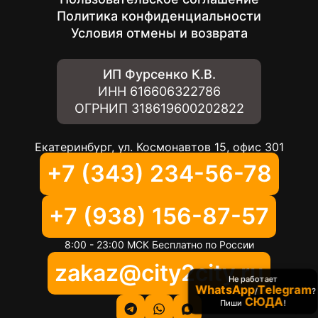
Политика конфиденциальности
Условия отмены и возврата
ИП Фурсенко К.В.
ИНН
616606322786
ОГРНИП
318619600202822
Екатеринбург, ул. Космонавтов 15, офис 301
+7 (343) 234-56-78
+7 (938) 156-87-57
8:00 - 23:00 МСК Бесплатно по России
zakaz@city2city.ru
Не работает
WhatsApp
Telegram
/
?
СЮДА
Пиши
!