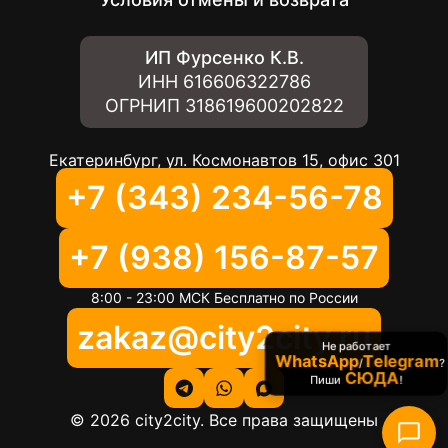
ИП Фурсенко К.В.
ИНН
616606322786
ОГРНИП
318619600202822
Екатеринбург, ул. Космонавтов 15, офис 301
+7 (343) 234-56-78
+7 (938) 156-87-57
8:00 - 23:00 МСК Бесплатно по России
zakaz@city2city.ru
Не работает
WhatsApp
Telegram
/
?
СЮДА
Пиши
!
©
2026
city2city. Все права защищены