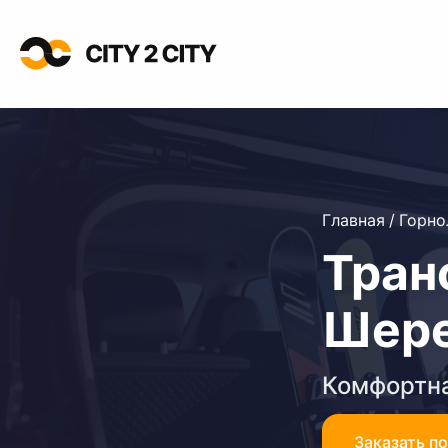
Главная
/
Горн
Тран
Шер
Комфортна
Заказать п