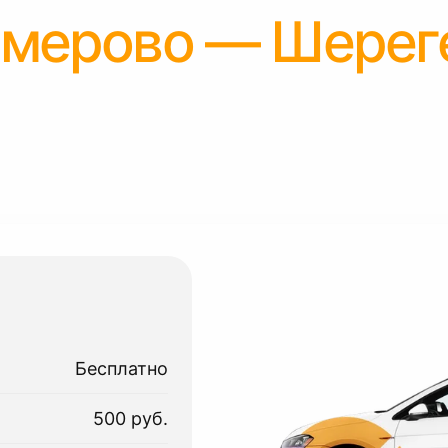
емерово — Шерег
Бесплатно
500 руб.