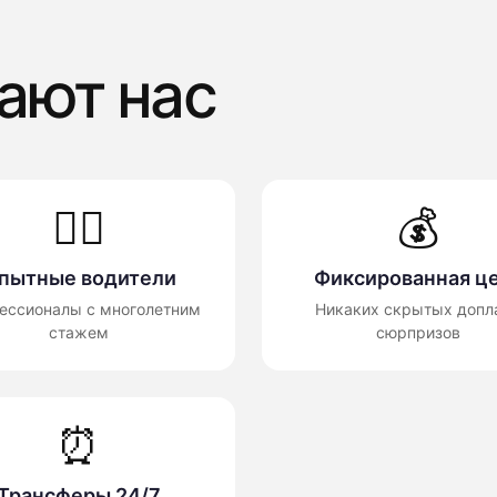
ают нас
👨‍✈️
💰
пытные водители
Фиксированная ц
ессионалы с многолетним
Никаких скрытых допла
стажем
сюрпризов
⏰
Трансферы 24/7