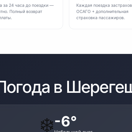
 за 24 часа до поездки —
Каждая поездка застрахов
тно. Полный возврат
ОСАГО + дополнительная
платы.
страховка пассажиров.
Погода в
Шереге
-6
°
❄️