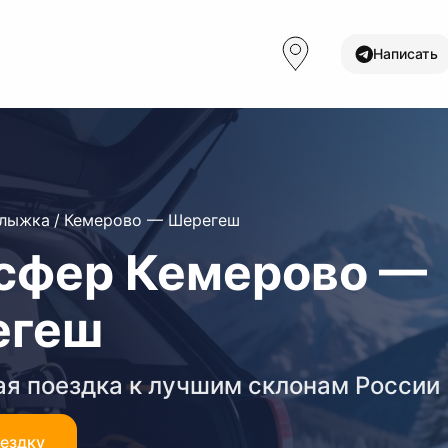
Написать
олыжка
/
Кемерово — Шерегеш
сфер Кемерово —
егеш
я поездка к лучшим склонам России
оездку