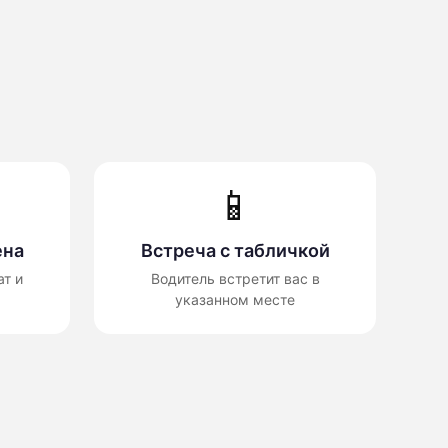
📱
ена
Встреча с табличкой
т и
Водитель встретит вас в
указанном месте