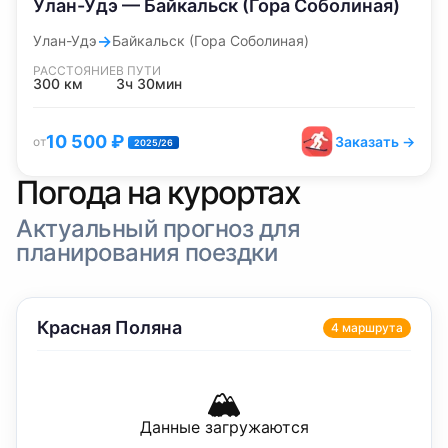
Улан-Удэ — Байкальск (Гора Соболиная)
→
Улан-Удэ
Байкальск (Гора Соболиная)
РАССТОЯНИЕ
В ПУТИ
300
км
3ч 30мин
10 500
₽
Заказать →
от
2025/26
Погода на курортах
Актуальный прогноз для
планирования поездки
Красная Поляна
4
маршрут
а
🏔️
Данные загружаются