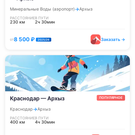
→
Минеральные Воды (аэропорт)
Архыз
РАССТОЯНИЕ
В ПУТИ
230
км
2ч 30мин
8 500
₽
Заказать →
от
2025/26
Краснодар — Архыз
ПОПУЛЯРНОЕ
→
Краснодар
Архыз
РАССТОЯНИЕ
В ПУТИ
400
км
4ч 30мин