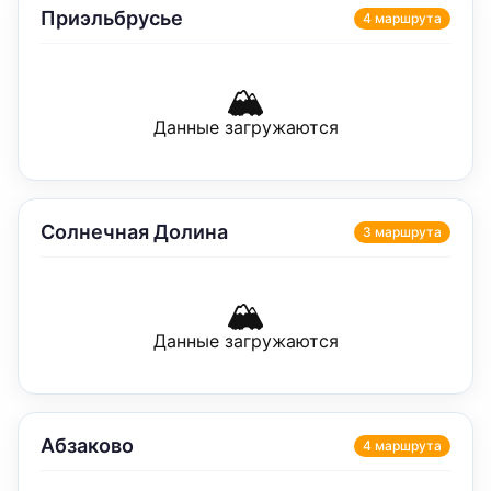
Приэльбрусье
4
маршрут
а
🏔️
Данные загружаются
Солнечная Долина
3
маршрут
а
🏔️
Данные загружаются
Абзаково
4
маршрут
а