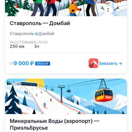
Ставрополь — Домбай
→
Ставрополь
Домбай
РАССТОЯНИЕ
В ПУТИ
250
км
3ч
9 000
₽
Заказать →
от
2025/26
Минеральные Воды (аэропорт) —
Приэльбрусье