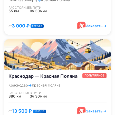
→
РАССТОЯНИЕ
В ПУТИ
55
км
0ч 30мин
3 000
₽
Заказать →
от
2025/26
Краснодар — Красная Поляна
ПОПУЛЯРНОЕ
→
Краснодар
Красная Поляна
РАССТОЯНИЕ
В ПУТИ
380
км
3ч 30мин
13 500
₽
Заказать →
от
2025/26