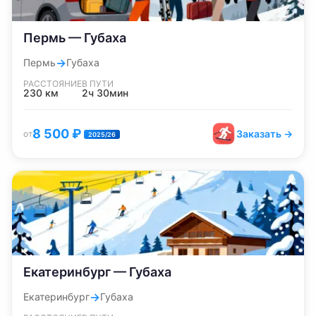
Пермь — Губаха
→
Пермь
Губаха
РАССТОЯНИЕ
В ПУТИ
230
км
2ч 30мин
8 500
₽
Заказать →
от
2025/26
Екатеринбург — Губаха
→
Екатеринбург
Губаха