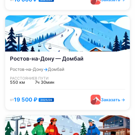
Ростов-на-Дону — Домбай
→
Ростов-на-Дону
Домбай
РАССТОЯНИЕ
В ПУТИ
550
км
7ч 30мин
19 500
₽
Заказать →
от
2025/26