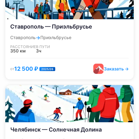
Ставрополь — Приэльбрусье
→
Ставрополь
Приэльбрусье
РАССТОЯНИЕ
В ПУТИ
350
км
3ч
12 500
₽
Заказать →
от
2025/26
Челябинск — Солнечная Долина