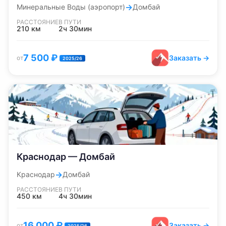
→
Минеральные Воды (аэропорт)
Домбай
РАССТОЯНИЕ
В ПУТИ
210
км
2ч 30мин
7 500
₽
Заказать →
от
2025/26
Краснодар — Домбай
→
Краснодар
Домбай
РАССТОЯНИЕ
В ПУТИ
450
км
4ч 30мин
16 000
₽
Заказать →
от
2025/26