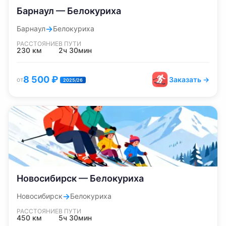
Барнаул — Белокуриха
→
Барнаул
Белокуриха
РАССТОЯНИЕ
В ПУТИ
230
км
2ч 30мин
8 500
₽
Заказать →
от
2025/26
Новосибирск — Белокуриха
→
Новосибирск
Белокуриха
РАССТОЯНИЕ
В ПУТИ
450
км
5ч 30мин