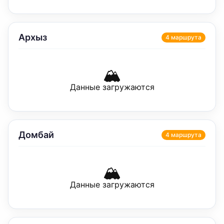
Архыз
4
маршрут
а
🏔️
Данные загружаются
Домбай
4
маршрут
а
🏔️
Данные загружаются