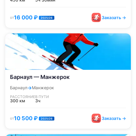
16 000
₽
Заказать →
от
2025/26
Барнаул — Манжерок
→
Барнаул
Манжерок
РАССТОЯНИЕ
В ПУТИ
300
км
3ч
10 500
₽
Заказать →
от
2025/26