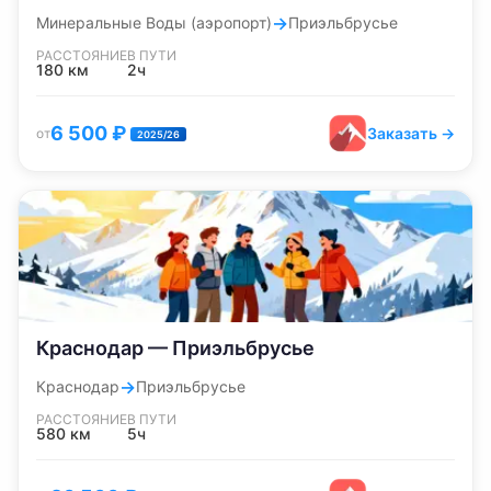
→
Минеральные Воды (аэропорт)
Приэльбрусье
РАССТОЯНИЕ
В ПУТИ
180
км
2ч
6 500
₽
Заказать →
от
2025/26
Краснодар — Приэльбрусье
→
Краснодар
Приэльбрусье
РАССТОЯНИЕ
В ПУТИ
580
км
5ч