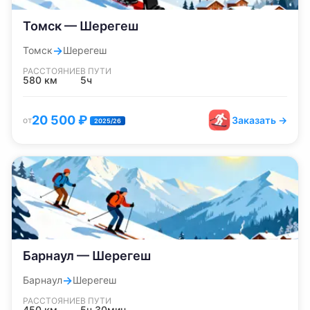
Томск — Шерегеш
→
Томск
Шерегеш
РАССТОЯНИЕ
В ПУТИ
580
км
5ч
20 500
₽
Заказать →
от
2025/26
Барнаул — Шерегеш
→
Барнаул
Шерегеш
РАССТОЯНИЕ
В ПУТИ
450
км
5ч 30мин