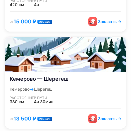
РАССТОЯНИЕ
В ПУТИ
420
км
4ч
15 000
₽
Заказать →
от
2025/26
Кемерово — Шерегеш
→
Кемерово
Шерегеш
РАССТОЯНИЕ
В ПУТИ
380
км
4ч 30мин
13 500
₽
Заказать →
от
2025/26