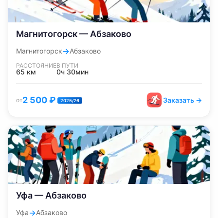
Магнитогорск — Абзаково
→
Магнитогорск
Абзаково
РАССТОЯНИЕ
В ПУТИ
65
км
0ч 30мин
2 500
₽
Заказать →
от
2025/26
Уфа — Абзаково
→
Уфа
Абзаково