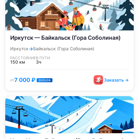
Иркутск — Байкальск (Гора Соболиная)
→
Иркутск
Байкальск (Гора Соболиная)
РАССТОЯНИЕ
В ПУТИ
150
км
3ч
7 000
₽
Заказать →
от
2025/26