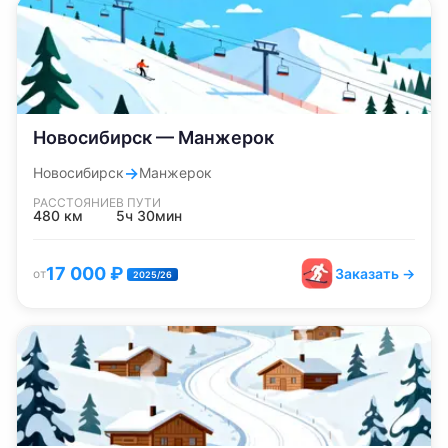
Новосибирск — Манжерок
→
Новосибирск
Манжерок
РАССТОЯНИЕ
В ПУТИ
480
км
5ч 30мин
17 000
₽
Заказать →
от
2025/26