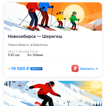
Новосибирск — Шерегеш
→
Новосибирск
Шерегеш
РАССТОЯНИЕ
В ПУТИ
530
км
6ч 30мин
19 000
₽
Заказать →
от
2025/26