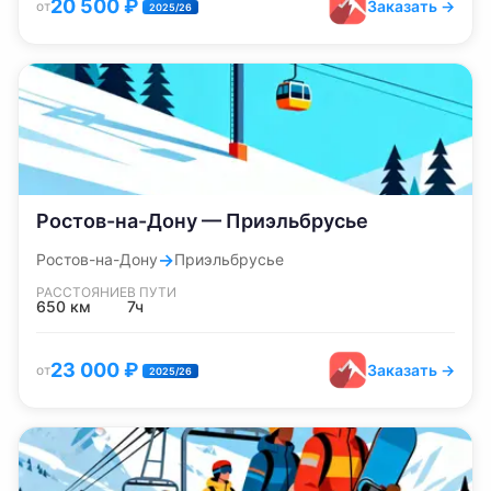
20 500
₽
Заказать →
от
2025/26
Ростов-на-Дону — Приэльбрусье
→
Ростов-на-Дону
Приэльбрусье
РАССТОЯНИЕ
В ПУТИ
650
км
7ч
23 000
₽
Заказать →
от
2025/26