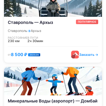
Ставрополь — Архыз
ПОПУЛЯРНОЕ
→
Ставрополь
Архыз
РАССТОЯНИЕ
В ПУТИ
230
км
2ч 30мин
8 500
₽
Заказать →
от
2025/26
Минеральные Воды (аэропорт) — Домбай