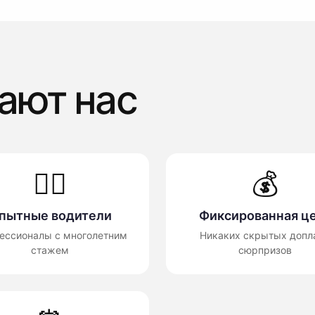
ают нас
👨‍✈️
💰
пытные водители
Фиксированная ц
ессионалы с многолетним
Никаких скрытых допла
стажем
сюрпризов