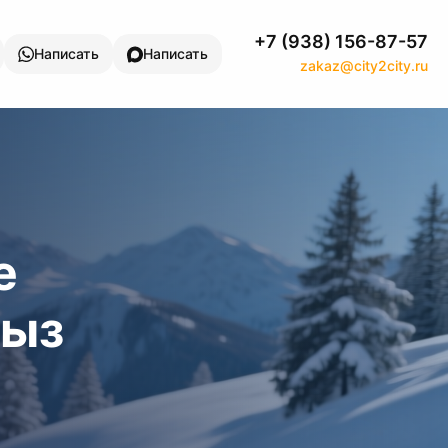
+7 (938) 156-87-57
Написать
Написать
zakaz@city2city.ru
е
хыз