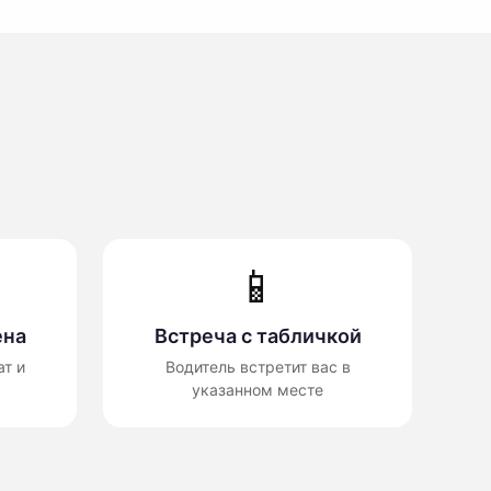
📱
ена
Встреча с табличкой
т и
Водитель встретит вас в
указанном месте