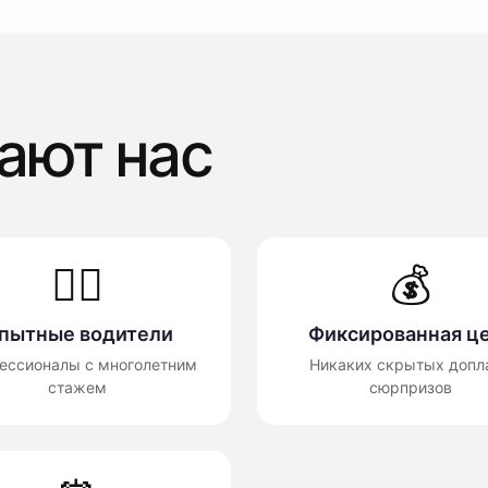
ают нас
👨‍✈️
💰
пытные водители
Фиксированная ц
ессионалы с многолетним
Никаких скрытых допла
стажем
сюрпризов