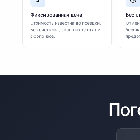
Фиксированная цена
Беспл
Стоимость известна до поездки.
Отмена
Без счётчика, скрытых доплат и
беспла
сюрпризов.
предо
Пог