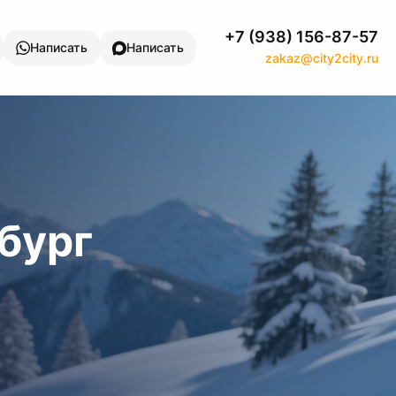
+7 (938) 156-87-57
Написать
Написать
zakaz@city2city.ru
бург