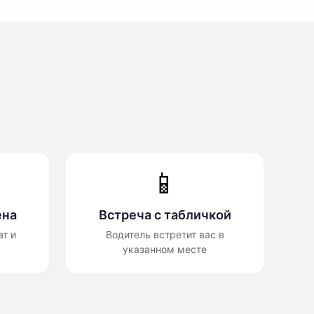
📱
ена
Встреча с табличкой
т и
Водитель встретит вас в
указанном месте