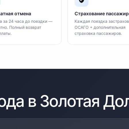
атная отмена
Страхование пассажир
 за 24 часа до поездки —
Каждая поездка застрахов
тно. Полный возврат
ОСАГО + дополнительная
платы.
страховка пассажиров.
ода в
Золотая До