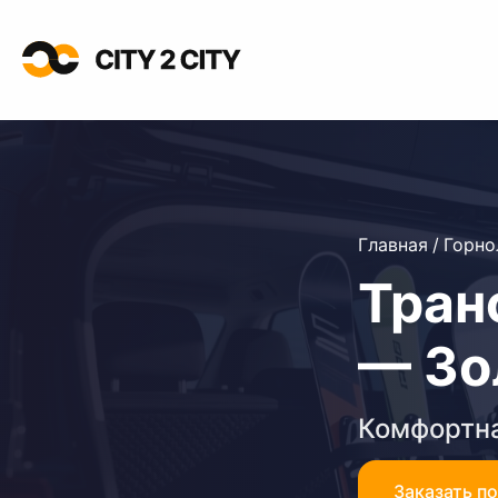
Главная
/
Горн
Тран
— Зо
Комфортна
Заказать п