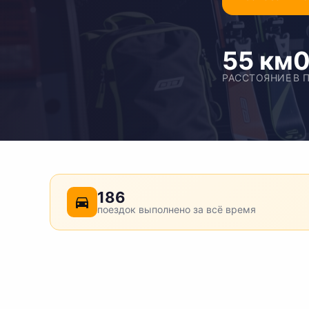
55 км
0
РАССТОЯНИЕ
В 
186
поездок выполнено за всё время