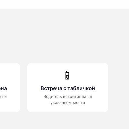
📱
ена
Встреча с табличкой
т и
Водитель встретит вас в
указанном месте