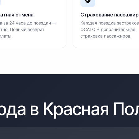
атная отмена
Страхование пассажир
 за 24 часа до поездки —
Каждая поездка застрахов
тно. Полный возврат
ОСАГО + дополнительная
платы.
страховка пассажиров.
ода в
Красная По