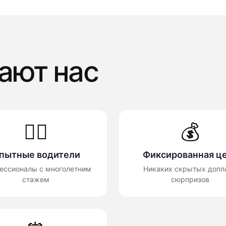
ают нас
👨‍✈️
💰
пытные водители
Фиксированная ц
ессионалы с многолетним
Никаких скрытых допла
стажем
сюрпризов