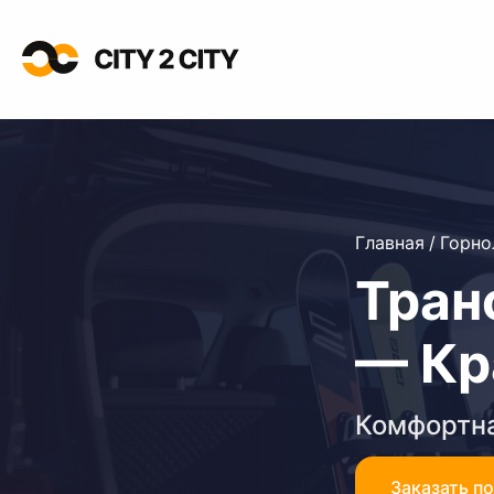
Главная
/
Горн
Тран
— Кр
Комфортна
Заказать п