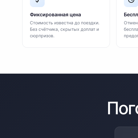
Фиксированная цена
Беспл
Стоимость известна до поездки.
Отмена
Без счётчика, скрытых доплат и
беспла
сюрпризов.
предо
Пог