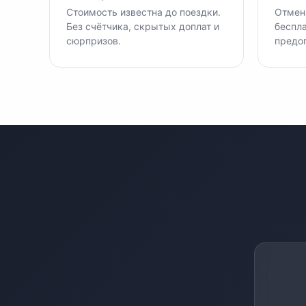
Стоимость известна до поездки.
Отмена
Без счётчика, скрытых доплат и
беспла
сюрпризов.
предо