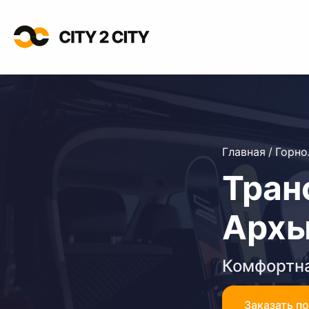
Главная
/
Горн
Тран
Архы
Комфортна
Заказать п