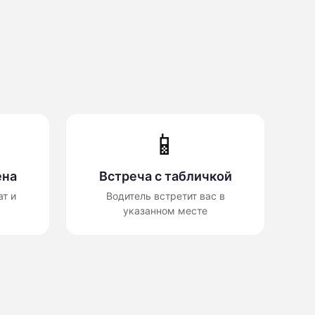
📱
ена
Встреча с табличкой
т и
Водитель встретит вас в
указанном месте