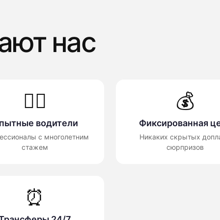
ают нас
👨‍✈️
💰
пытные водители
Фиксированная ц
ессионалы с многолетним
Никаких скрытых допла
стажем
сюрпризов
⏰
Трансферы 24/7