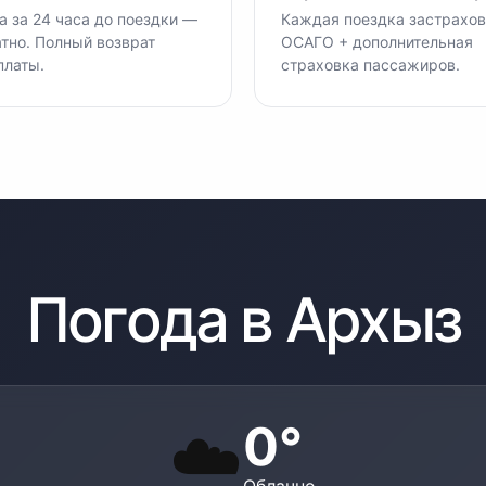
 за 24 часа до поездки —
Каждая поездка застрахов
тно. Полный возврат
ОСАГО + дополнительная
платы.
страховка пассажиров.
Погода в
Архыз
0
°
☁️