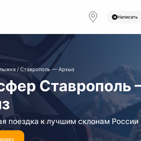
Написать
олыжка
/
Ставрополь — Архыз
сфер Ставрополь 
з
я поездка к лучшим склонам России
оездку