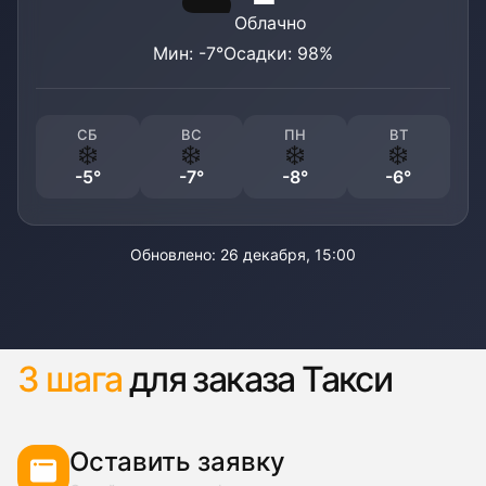
☁️
Облачно
Мин:
-7
°
Осадки:
98
%
СБ
ВС
ПН
ВТ
❄️
❄️
❄️
❄️
-5
°
-7
°
-8
°
-6
°
Обновлено:
26 декабря, 15:00
3 шага
для заказа Такси
Оставить заявку