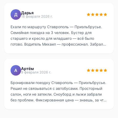
Дарья
Д
18 февраля 2026 г.
Ехали по маршруту Ставрополь — Приэльбрусье.
Семейная поездка на 3 человек. Бустер для
старшего и кресло для младшего — всё было
готово. Водитель Михаил — профессионал. Забрали
из аэропорта Сочи — через час были на Поляне.
Обязательно закажем ещё раз.
Артём
А
9 февраля 2026 г.
Бронировали поездку Ставрополь — Приэльбрусье.
Решил не связываться с автобусами. Просторный
салон, ноги не затекли. Сноуборд и лыжи забрали
без проблем. Фиксированная цена — знаешь, за что
платишь. Всё на высшем уровне.