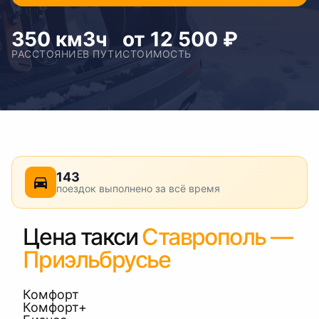
350 км
3ч
от 12 500 ₽
РАССТОЯНИЕ
В ПУТИ
СТОИМОСТЬ
143
поездок выполнено за всё время
Цена такси
Ставрополь —
Приэльбрусье
Комфорт
Комфорт+