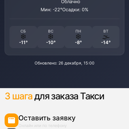
Облачно
Мин:
-22
°
Осадки:
0
%
СБ
ВС
ПН
ВТ
❄️
❄️
❄️
🌫️
-11
°
-10
°
-8
°
-14
°
Обновлено:
26 декабря, 15:00
3 шага
для заказа Такси
Оставить заявку
Онлайн или по телефону