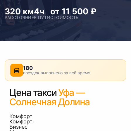
320 км
4ч
от 11 500 ₽
РАССТОЯНИЕ
В ПУТИ
СТОИМОСТЬ
180
поездок выполнено за всё время
Цена такси
Уфа —
Солнечная Долина
Комфорт
Комфорт+
Бизнес