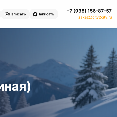
+7 (938) 156-87-57
Написать
Написать
zakaz@city2city.ru
иная)