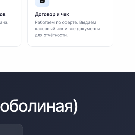
ов
Договор и чек
ана.
Работаем по оферте. Выдаём
кассовый чек и все документы
для отчётности.
Соболиная)