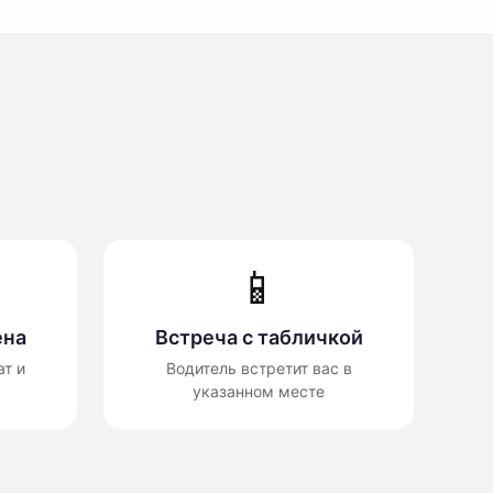
📱
ена
Встреча с табличкой
т и
Водитель встретит вас в
указанном месте