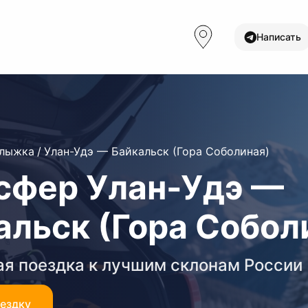
Написать
олыжка
/
Улан-Удэ — Байкальск (Гора Соболиная)
сфер Улан-Удэ —
альск (Гора Собол
я поездка к лучшим склонам России
оездку