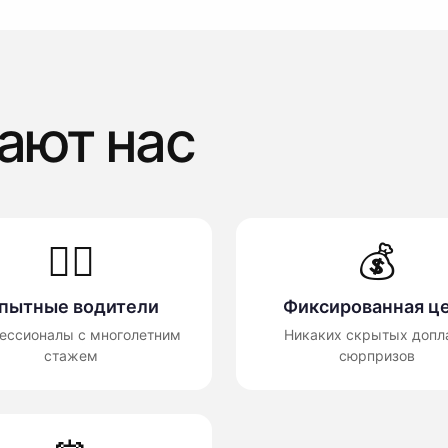
ают нас
👨‍✈️
💰
пытные водители
Фиксированная ц
ессионалы с многолетним
Никаких скрытых допла
стажем
сюрпризов