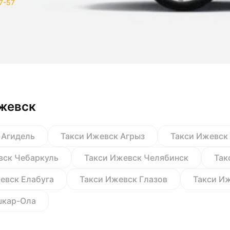
7-57
Ижевск
 Агидель
Такси Ижевск Агрыз
Такси Ижевск
вск Чебаркуль
Такси Ижевск Челябинск
Так
евск Елабуга
Такси Ижевск Глазов
Такси Иж
шкар-Ола