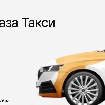
аза Такси
ли по