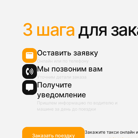
3 шага
для зак
Оставить заявку
Онлайн или по телефону
Мы позвоним вам
Уточним детали заказа
Получите
уведомление
Пришлем информацию по водителю и
машине за день до поездки
Закажите такси онлайн и
Заказать поездку