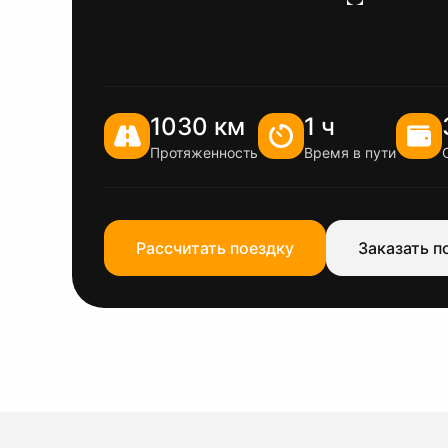
1030 км
1 ч
Протяженность
Время в пути
Рассчитать поездку
Заказать п